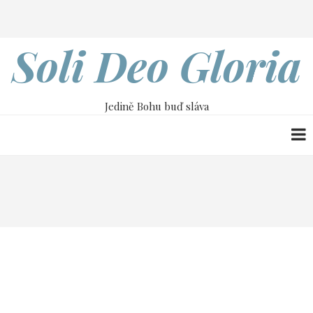
Přejít
Search
k
hlavnímu
Soli Deo Gloria
obsahu
Jedině Bohu buď sláva
Drobečková
Home
17. dubna
navigace
17. dubna