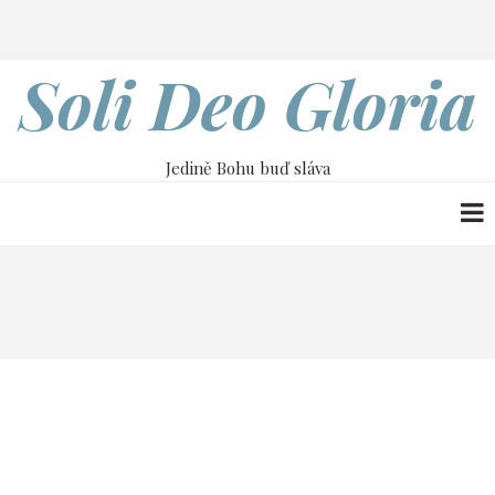
Přejít
Search
k
hlavnímu
Soli Deo Gloria
obsahu
Jedině Bohu buď sláva
Drobečková
Home
30. května 1416
navigace
30. května 1416