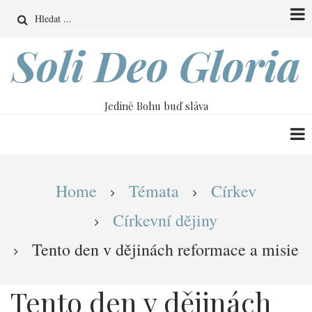
Přejít
Search
k
hlavnímu
Soli Deo Gloria
obsahu
Jedině Bohu buď sláva
Drobečková
Home
Témata
Církev
navigace
Církevní dějiny
Tento den v dějinách reformace a misie
Tento den v dějinách