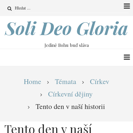
Přejít
Search
k
hlavnímu
Soli Deo Gloria
obsahu
Jedině Bohu buď sláva
Drobečková
Home
Témata
Církev
navigace
Církevní dějiny
Tento den v naší historii
Tento den v naší