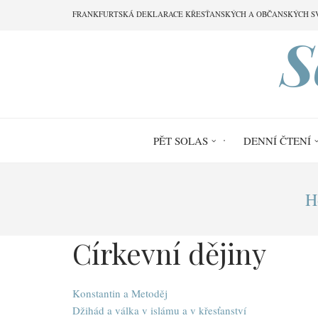
Přejít
FRANKFURTSKÁ DEKLARACE KŘESŤANSKÝCH A OBČANSKÝCH S
k
S
hlavnímu
obsahu
PĚT SOLAS
DENNÍ ČTENÍ
Drobečková
H
navigace
Církevní dějiny
Konstantin a Metoděj
Džihád a válka v islámu a v křesťanství