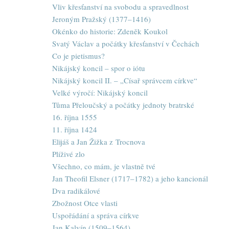
Vliv křesťanství na svobodu a spravedlnost
Jeroným Pražský (1377–1416)
Okénko do historie: Zdeněk Koukol
Svatý Václav a počátky křesťanství v Čechách
Co je pietismus?
Nikájský koncil – spor o iótu
Nikájský koncil II. – „Císař správcem církve“
Velké výročí: Nikájský koncil
Tůma Přeloučský a počátky jednoty bratrské
16. října 1555
11. října 1424
Elijáš a Jan Žižka z Trocnova
Plíživé zlo
Všechno, co mám, je vlastně tvé
Jan Theofil Elsner (1717–1782) a jeho kancionál
Dva radikálové
Zbožnost Otce vlasti
Uspořádání a správa církve
Jan Kalvín (1509–1564)