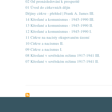
02 Od pronásledování k prosperitě
01 Úvod do církevních dějin
Dějiny církve - přehled | Frank A. James III.
14 Křesťané a komunismus - 1945-1990 III.
13 Křesťané a komunismus - 1945-1990 II.
12 Křesťané a komunismus - 1945-1990 I.
11 Církve na nacisty okupovaném území
10 Církve a nacismus II.
09 Církve a nacismus I.
08 Křesťané v sovětském režimu 1917-1941 III.
07 Křesťané v sovětském režimu 1917-1941 II.
Pagination