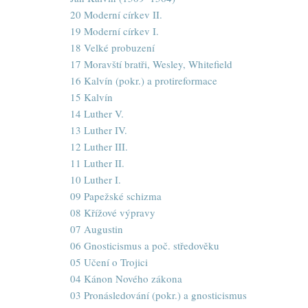
20 Moderní církev II.
19 Moderní církev I.
18 Velké probuzení
17 Moravští bratři, Wesley, Whitefield
16 Kalvín (pokr.) a protireformace
15 Kalvín
14 Luther V.
13 Luther IV.
12 Luther III.
11 Luther II.
10 Luther I.
09 Papežské schizma
08 Křížové výpravy
07 Augustin
06 Gnosticismus a poč. středověku
05 Učení o Trojici
04 Kánon Nového zákona
03 Pronásledování (pokr.) a gnosticismus