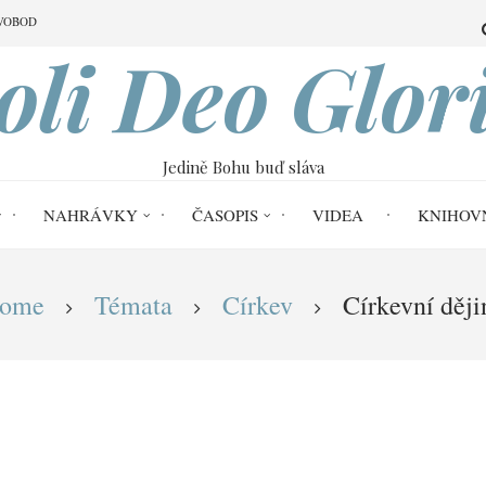
VOBOD
oli Deo Glor
Jedině Bohu buď sláva
NAHRÁVKY
ČASOPIS
VIDEA
KNIHOV
ome
Témata
Církev
Církevní ději