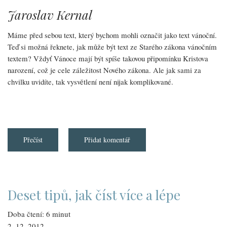
Jaroslav Kernal
Máme před sebou text, který bychom mohli označit jako text vánoční.
Teď si možná řeknete, jak může být text ze Starého zákona vánočním
textem? Vždyť Vánoce mají být spíše takovou připomínku Kristova
narození, což je cele záležitost Nového zákona. Ale jak sami za
chvilku uvidíte, tak vysvětlení není nijak komplikované.
Přečíst
about
Přidat komentář
Kdo
je
ten
právě
narozený
král?
(Iz
Deset tipů, jak číst více a lépe
9,1-
6)
Doba čtení: 6 minut
2. 12. 2012