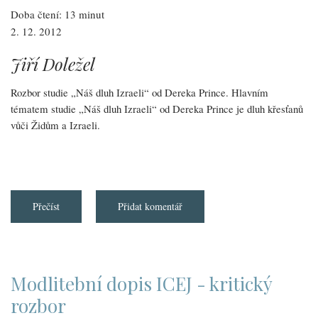
Doba čtení: 13 minut
2. 12. 2012
Jiří Doležel
Rozbor studie „Náš dluh Izraeli“ od Dereka Prince. Hlavním
tématem studie „Náš dluh Izraeli“ od Dereka Prince je dluh křesťanů
vůči Židům a Izraeli.
Přečíst
about
Přidat komentář
Náš
dluh
Izraeli
-
rozbor
studie
Dereka
Modlitební dopis ICEJ - kritický
Prince
rozbor