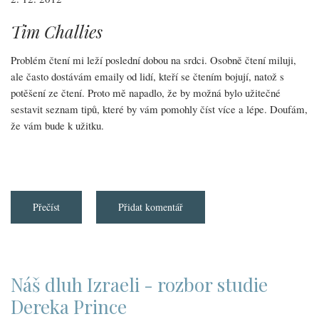
Tim Challies
Problém čtení mi leží poslední dobou na srdci. Osobně čtení miluji,
ale často dostávám emaily od lidí, kteří se čtením bojují, natož s
potěšení ze čtení. Proto mě napadlo, že by možná bylo užitečné
sestavit seznam tipů, které by vám pomohly číst více a lépe. Doufám,
že vám bude k užitku.
Přečíst
about
Přidat komentář
Deset
tipů,
jak
číst
více
a
lépe
Náš dluh Izraeli - rozbor studie
Dereka Prince