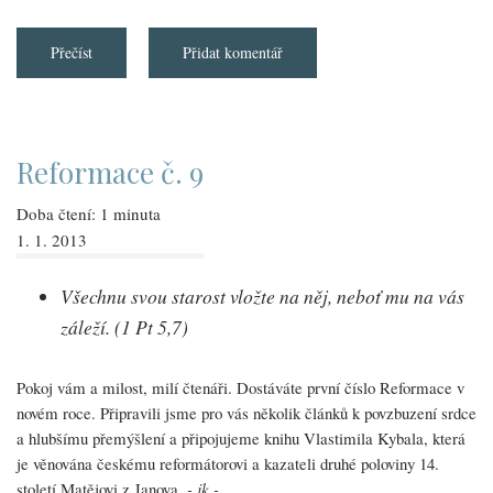
Přečíst
about
Přidat komentář
Novoroční
výzva
Reformace č. 9
Doba čtení: 1 minuta
1. 1. 2013
Všechnu svou starost vložte na něj, neboť mu na vás
záleží. (1 Pt 5,7)
Pokoj vám a milost, milí čtenáři. Dostáváte první číslo Reformace v
novém roce. Připravili jsme pro vás několik článků k povzbuzení srdce
a hlubšímu přemýšlení a připojujeme knihu Vlastimila Kybala, která
je věnována českému reformátorovi a kazateli druhé poloviny 14.
století Matějovi z Janova.
- jk -