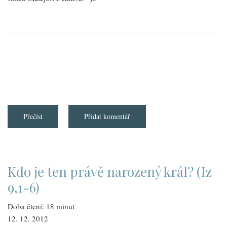
Přečíst
about
Přidat komentář
Reformace
č.
9
Kdo je ten právě narozený král? (Iz
9,1-6)
Doba čtení: 18 minut
12. 12. 2012