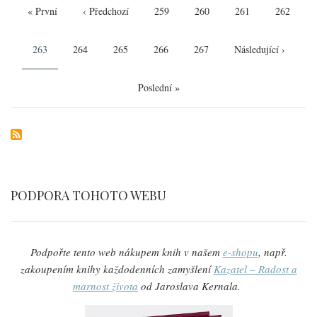
First
« První
Předchozí
‹ Předchozí
Page
259
Page
260
Page
261
Page
262
page
stránka
Aktuální
263
Page
264
Page
265
Page
266
Page
267
Následující
Následující ›
stránka
stránka
Poslední
Poslední »
stránka
PODPORA TOHOTO WEBU
Podpořte tento web nákupem knih v našem
e-shopu
, např.
zakoupením knihy každodenních zamyšlení
Kazatel – Radost a
marnost života
od Jaroslava Kernala.