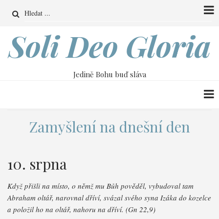
Přejít
Search
k
hlavnímu
Soli Deo Gloria
obsahu
Jedině Bohu buď sláva
Zamyšlení na dnešní den
10. srpna
Když přišli na místo, o němž mu Bůh pověděl, vybudoval tam
Abraham oltář, narovnal dříví, svázal svého syna Izáka do kozelce
a položil ho na oltář, nahoru na dříví. (Gn 22,9)