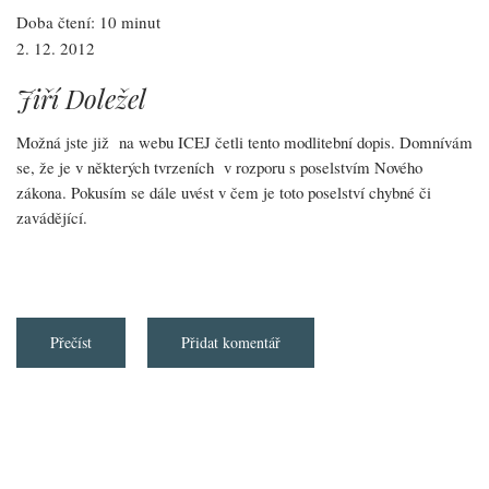
Doba čtení: 10 minut
2. 12. 2012
Jiří Doležel
Možná jste již na webu ICEJ četli tento modlitební dopis. Domnívám
se, že je v některých tvrzeních v rozporu s poselstvím Nového
zákona. Pokusím se dále uvést v čem je toto poselství chybné či
zavádějící.
Přečíst
about
Přidat komentář
Modlitební
dopis
ICEJ
-
kritický
rozbor
Pagination