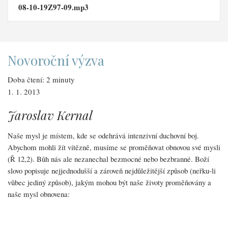
08-10-19Z97-09.mp3
Novoroční výzva
Doba čtení: 2 minuty
1. 1. 2013
Jaroslav Kernal
Naše mysl je místem, kde se odehrává intenzivní duchovní boj.
Abychom mohli žít vítězně, musíme se proměňovat obnovou své mysli
(Ř 12,2). Bůh nás ale nezanechal bezmocné nebo bezbranné. Boží
slovo popisuje nejjednodušší a zároveň nejdůležitější způsob (neřku-li
vůbec jediný způsob), jakým mohou být naše životy proměňovány a
naše mysl obnovena: