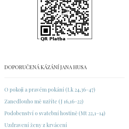
DOPORUČENÁ KÁZÁNÍ JANA HUSA
O pokoji a pravém pokání (Lk 24,36–47)
Zanedlouho mě uzříte (J 16,16–22)
Podobenství o svatební hostině (Mt 22,1–14)
Uzdravení ženy z krvácení