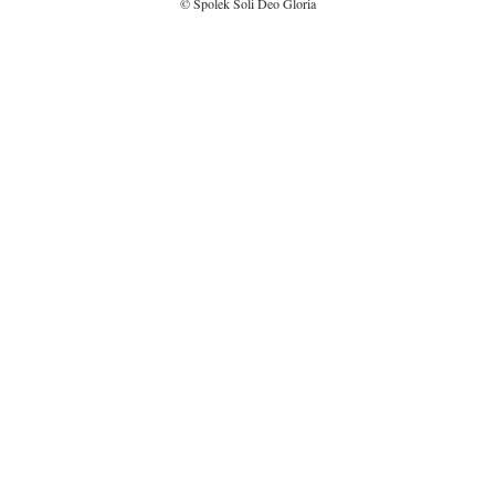
© Spolek Soli Deo Gloria