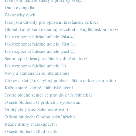
Jaké jsou některé znaky a praktiky sekty?
Duch evangelia
Zákonický duch
Jaké jsou důvody pro opuštění křesťanské církve?
Globální anglikáni oznamují rozchod s Anglikánskou církví
Jak rozpoznat falešné učitele (část 4.)
Jak rozpoznat falešné učitele (část 3.)
Jak rozpoznat falešné učitele (část 2.)
Sedm typů falešných učitelů v dnešní církvi
Jak rozpoznat falešné učitele (1)
Nový a vzmáhající se liberalismus
Církev a stát (1): Chybný pohled – Stát a církev jsou jedno
Kážou staré „dobré“ ďábelské učení
Teorie ploché země? Je pravdivá? Je biblická?
O šesti bludech: O prokletí a vyobcování
Druhý zlatý kus: Sebepokořování
O šesti bludech: O odpouštění hříchů
Různé druhy svatokupectví
O šesti bludech: Blud o víře