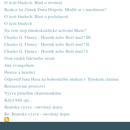
O šesti bludech: Blud o stvoření
Reakce na článek Dana Drápala: Modlit se s muslimem?
O šesti bludech: Blud o poslušnosti
O šesti bludech
Na čem stojí římskokatolické uctívání Marie?
Charles G. Finney - Heretik nebo Boží muž? III.
Charles G. Finney - Heretik nebo Boží muž? II.
Charles G. Finney - Heretik nebo Boží muž? I.
Osm znaků falešného učení
Jiné evangelium
Hereze a heretici
Odpověď Jana Husa na bohoslužbu smíření v Týnském chrámu
Rozsuzování proroctví
Výzva přátelům charismatikům
Když bůh spí...
Bratrská výzva - otevřený dopis
Re: Bratrská výzva - otevřený dopis