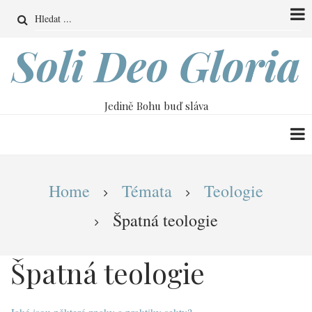
Přejít
Search
k
hlavnímu
Soli Deo Gloria
obsahu
Jedině Bohu buď sláva
Drobečková
Home
Témata
Teologie
navigace
Špatná teologie
Špatná teologie