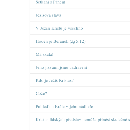
Setkání s Pánem
Ježíšova sláva
V Ježíši Kristu je všechno
Hoden je Beránek (Zj 5,12)
Má skála!
Jeho jizvami jsme uzdraveni
Kdo je Ježíš Kristus?
Cože?
Pohleď na Krále v jeho nádheře!
Kristus lidských představ nemůže přinést skutečné 