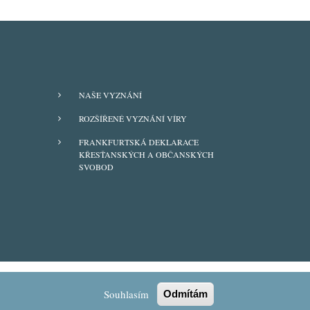
FOOTER
NAŠE VYZNÁNÍ
MENU
ROZŠÍŘENÉ VYZNÁNÍ VÍRY
FRANKFURTSKÁ DEKLARACE
KŘESŤANSKÝCH A OBČANSKÝCH
SVOBOD
Souhlasím
Odmítám