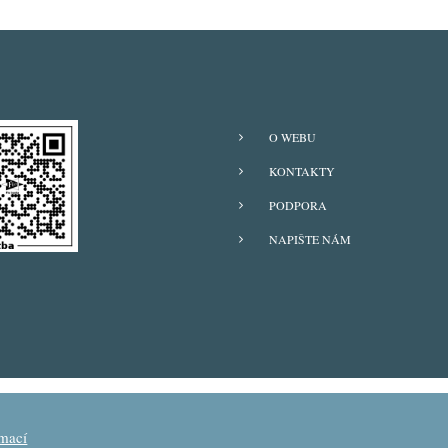
O WEBU
KONTAKTY
PODPORA
NAPIŠTE NÁM
© Spolek Soli Deo Gloria
rmací