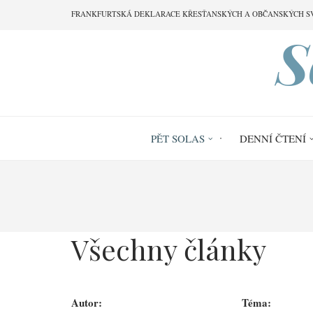
Přejít
FRANKFURTSKÁ DEKLARACE KŘESŤANSKÝCH A OBČANSKÝCH S
k
S
hlavnímu
obsahu
PĚT SOLAS
DENNÍ ČTENÍ
Drobečková
navigace
Všechny články
Autor:
Téma: