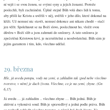
ní vejít i se svou ženou, se svými syny a jejich ženami. Protože
poslechli, byli zachráněni. Úplně stejně Bůh volá dnes lidi k tomu,
aby přišli ke Kristu a uvěřili v něj, uvěřili v jeho dílo, které dokonal na
kříži. Už nemusí nic stavět, nemusí dokonce ani nikam chodit – stačí
jen věřit. Spolehnout se na Boží slovo, poslechnout ho, vložit svou
důvěru v Boží slib a jsou zahrnuti do smlouvy. A tato smlouva je
zpečetěná Kristovou krví, je nezrušitelná a neodvolatelná. Bůh sám je
jejím garantem i tím, kdo, všechno udělal.
29. března
Hle, já uvedu potopu, vody na zemi, a zahladím tak zpod nebe všechno
tvorstvo, v němž je duch života. Všechno, co je na zemi, zhyne. (Gn
6,17)
Já uvedu … já zahladím .. všechno zhyne … Bůh jedná. Bůh je
aktivní a vykonává soud. Bůh je spravedlivý a jedná podle práva. Bůh
se rozhodl zahladit všechno tvorstvo, v němž byl duch života. Ve