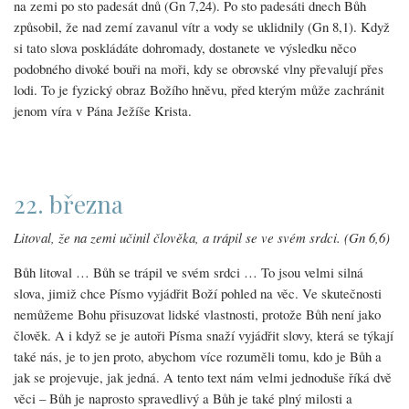
na zemi po sto padesát dnů (Gn 7,24). Po sto padesáti dnech Bůh
způsobil, že nad zemí zavanul vítr a vody se uklidnily (Gn 8,1). Když
si tato slova poskládáte dohromady, dostanete ve výsledku něco
podobného divoké bouři na moři, kdy se obrovské vlny převalují přes
lodi. To je fyzický obraz Božího hněvu, před kterým může zachránit
jenom víra v Pána Ježíše Krista.
22. března
Litoval, že na zemi učinil člověka, a trápil se ve svém srdci. (Gn 6,6)
Bůh litoval … Bůh se trápil ve svém srdci … To jsou velmi silná
slova, jimiž chce Písmo vyjádřit Boží pohled na věc. Ve skutečnosti
nemůžeme Bohu přisuzovat lidské vlastnosti, protože Bůh není jako
člověk. A i když se je autoři Písma snaží vyjádřit slovy, která se týkají
také nás, je to jen proto, abychom více rozuměli tomu, kdo je Bůh a
jak se projevuje, jak jedná. A tento text nám velmi jednoduše říká dvě
věci – Bůh je naprosto spravedlivý a Bůh je také plný milosti a