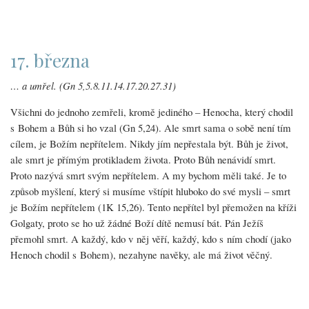
17. března
… a umřel. (Gn 5,5.8.11.14.17.20.27.31)
Všichni do jednoho zemřeli, kromě jediného – Henocha, který chodil
s Bohem a Bůh si ho vzal (Gn 5,24). Ale smrt sama o sobě není tím
cílem, je Božím nepřítelem. Nikdy jím nepřestala být. Bůh je život,
ale smrt je přímým protikladem života. Proto Bůh nenávidí smrt.
Proto nazývá smrt svým nepřítelem. A my bychom měli také. Je to
způsob myšlení, který si musíme vštípit hluboko do své mysli – smrt
je Božím nepřítelem (1K 15,26). Tento nepřítel byl přemožen na kříži
Golgaty, proto se ho už žádné Boží dítě nemusí bát. Pán Ježíš
přemohl smrt. A každý, kdo v něj věří, každý, kdo s ním chodí (jako
Henoch chodil s Bohem), nezahyne navěky, ale má život věčný.