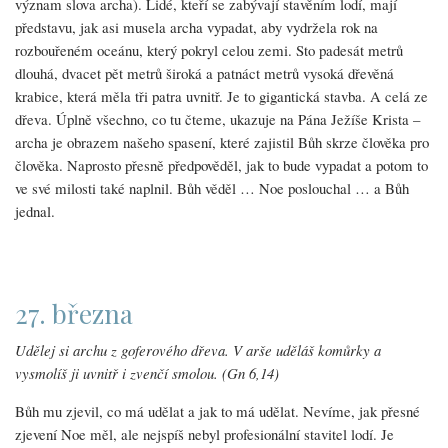
význam slova archa). Lidé, kteří se zabývají stavěním lodí, mají
představu, jak asi musela archa vypadat, aby vydržela rok na
rozbouřeném oceánu, který pokryl celou zemi. Sto padesát metrů
dlouhá, dvacet pět metrů široká a patnáct metrů vysoká dřevěná
krabice, která měla tři patra uvnitř. Je to gigantická stavba. A celá ze
dřeva. Úplně všechno, co tu čteme, ukazuje na Pána Ježíše Krista –
archa je obrazem našeho spasení, které zajistil Bůh skrze člověka pro
člověka. Naprosto přesně předpověděl, jak to bude vypadat a potom to
ve své milosti také naplnil. Bůh věděl … Noe poslouchal … a Bůh
jednal.
27. března
Udělej si archu z goferového dřeva. V arše uděláš komůrky a
vysmolíš ji uvnitř i zvenčí smolou. (Gn 6,14)
Bůh mu zjevil, co má udělat a jak to má udělat. Nevíme, jak přesné
zjevení Noe měl, ale nejspíš nebyl profesionální stavitel lodí. Je