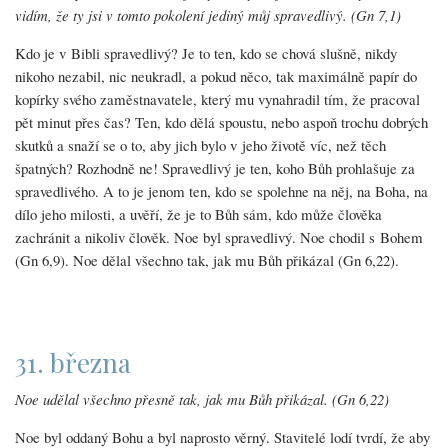
vidím, že ty jsi v tomto pokolení jediný můj spravedlivý. (Gn 7,1)
Kdo je v Bibli spravedlivý? Je to ten, kdo se chová slušně, nikdy
nikoho nezabil, nic neukradl, a pokud něco, tak maximálně papír do
kopírky svého zaměstnavatele, který mu vynahradil tím, že pracoval
pět minut přes čas? Ten, kdo dělá spoustu, nebo aspoň trochu dobrých
skutků a snaží se o to, aby jich bylo v jeho životě víc, než těch
špatných? Rozhodně ne! Spravedlivý je ten, koho Bůh prohlašuje za
spravedlivého. A to je jenom ten, kdo se spolehne na něj, na Boha, na
dílo jeho milosti, a uvěří, že je to Bůh sám, kdo může člověka
zachránit a nikoliv člověk. Noe byl spravedlivý. Noe chodil s Bohem
(Gn 6,9). Noe dělal všechno tak, jak mu Bůh přikázal (Gn 6,22).
31. března
Noe udělal všechno přesně tak, jak mu Bůh přikázal. (Gn 6,22)
Noe byl oddaný Bohu a byl naprosto věrný. Stavitelé lodí tvrdí, že aby