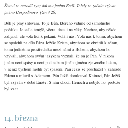
Šétovi se narodil syn; dal mu jméno Enóš. Tehdy se začalo vzývat
jméno Hospodinovo. (Gn 4,26)
Bůh je plný slitování. To je Bůh, kterého vidíme od samotného
počátku. Je stále tentýž, včera, dnes i na věky. Nechce, aby někdo
zahynul, ale volá lidi k pokání. Volá i nás. Volá nás k tomu, abychom
se spolehli na dílo Pána Ježíše Krista, abychom se obrátili k němu,
tomu jedinému prostředníku mezi námi a Bohem, abychom ho
vzývali, abychom svým jazykem vyznali, že on je Pán. V nikom
jiném není spásy a není pod nebem jiného jména zjeveného lidem,
v němž bychom mohli být spaseni. Pán Ježíš se procházel v zahradě
Edenu a mluvil s Adamem. Pán Ježíš domlouval Kainovi, Pán Ježíš
byl vzýván v době Enóše. S ním chodil Henoch a nebylo ho, protože
byl vzat.
14. března