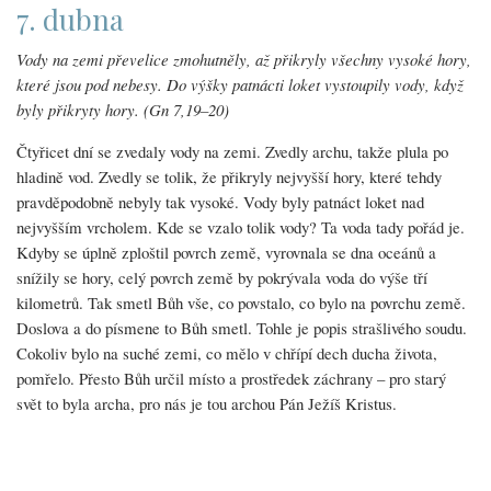
7. dubna
Vody na zemi převelice zmohutněly, až přikryly všechny vysoké hory,
které jsou pod nebesy. Do výšky patnácti loket vystoupily vody, když
byly přikryty hory. (Gn 7,19–20)
Čtyřicet dní se zvedaly vody na zemi. Zvedly archu, takže plula po
hladině vod. Zvedly se tolik, že přikryly nejvyšší hory, které tehdy
pravděpodobně nebyly tak vysoké. Vody byly patnáct loket nad
nejvyšším vrcholem. Kde se vzalo tolik vody? Ta voda tady pořád je.
Kdyby se úplně zploštil povrch země, vyrovnala se dna oceánů a
snížily se hory, celý povrch země by pokrývala voda do výše tří
kilometrů. Tak smetl Bůh vše, co povstalo, co bylo na povrchu země.
Doslova a do písmene to Bůh smetl. Tohle je popis strašlivého soudu.
Cokoliv bylo na suché zemi, co mělo v chřípí dech ducha života,
pomřelo. Přesto Bůh určil místo a prostředek záchrany – pro starý
svět to byla archa, pro nás je tou archou Pán Ježíš Kristus.