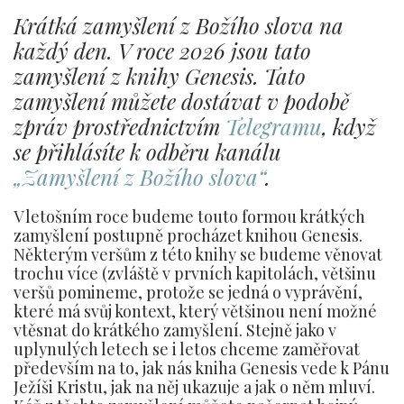
Krátká zamyšlení z Božího slova na
každý den. V roce 2026 jsou tato
zamyšlení z knihy Genesis. Tato
zamyšlení můžete dostávat v podobě
zpráv prostřednictvím
Telegramu
, když
se přihlásíte k odběru kanálu
„Zamyšlení z Božího slova“
.
V letošním roce budeme touto formou krátkých
zamyšlení postupně procházet knihou Genesis.
Některým veršům z této knihy se budeme věnovat
trochu více (zvláště v prvních kapitolách, většinu
veršů pomineme, protože se jedná o vyprávění,
které má svůj kontext, který většinou není možné
vtěsnat do krátkého zamyšlení. Stejně jako v
uplynulých letech se i letos chceme zaměřovat
především na to, jak nás kniha Genesis vede k Pánu
Ježíši Kristu, jak na něj ukazuje a jak o něm mluví.