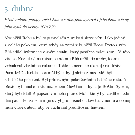
5. dubna
Před vodami potopy vešel Noe a s ním jeho synové i jeho žena a ženy
jeho synů do archy. (Gn 7,7)
Noe věřil Bohu a byl ospravedlněn z milosti skrze víru. Jako jediný
z celého pokolení, které tehdy na zemi žilo, věřil Bohu. Proto s ním
Bůh sdílel informace o svém soudu, který postihne celou zemi. V této
víře se Noe ukryl na místo, které mu Bůh určil, do archy, kterou
vybudoval vlastníma rukama. Tohle je něco, co ukazuje na lidství
Pána Ježíše Krista – on měl být a byl jedním z nás. Měl být
z lidského pokolení. Byl přirozeným pokračováním lidského rodu. A
přesto byl mnohem víc než jenom člověkem – byl a je Božím Synem,
který byl detailně popsán v mnoha proroctvích, který byl zaslíben ode
dne pádu. Pouze v něm je úkryt pro hříšného člověka, k němu a do něj
musí člověk utéci, aby se zachránil před Božím hněvem.