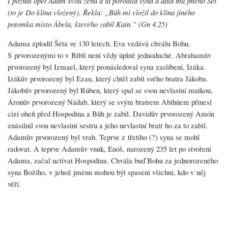
I poznal opět Adam svou ženu a ta porodila syna a dala mu jméno Šét
(to je Do klína vložený). Řekla: „Bůh mi vložil do klína jiného
potomka místo Ábela, kterého zabil Kain.“ (Gn 4,25)
Adama zplodil Šéta ve 130 letech. Eva vzdává chválu Bohu.
S prvorozenými to v Bibli není vždy úplně jednoduché. Abrahamův
prvorozený byl Izmael, který pronásledoval syna zaslíbení, Izáka.
Izákův prvorozený byl Ezau, který chtěl zabít svého bratra Jákoba.
Jákobův prvorozený byl Rúben, který spal se svou nevlastní matkou,
Áronův prvorozený Nádab, který se svým bratrem Abíhúem přinesl
cizí oheň před Hospodina a Bůh je zabil. Davidův prvorozený Amón
znásilnil svou nevlastní sestru a jeho nevlastní bratr ho za to zabil.
Adamův prvorozený byl vrah. Teprve z třetího (?) syna se mohl
radovat. A teprve Adamův vnuk, Enóš, narozený 235 let po stvoření
Adama, začal uctívat Hospodina. Chvála buď Bohu za jednorozeného
syna Božího, v jehož jménu mohou být spaseni všichni, kdo v něj
věří.