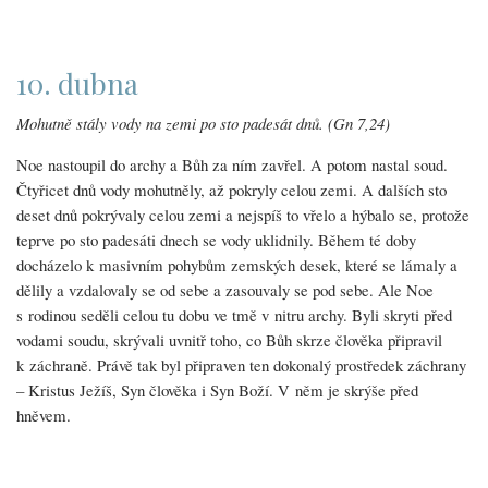
10. dubna
Mohutně stály vody na zemi po sto padesát dnů. (Gn 7,24)
Noe nastoupil do archy a Bůh za ním zavřel. A potom nastal soud.
Čtyřicet dnů vody mohutněly, až pokryly celou zemi. A dalších sto
deset dnů pokrývaly celou zemi a nejspíš to vřelo a hýbalo se, protože
teprve po sto padesáti dnech se vody uklidnily. Během té doby
docházelo k masivním pohybům zemských desek, které se lámaly a
dělily a vzdalovaly se od sebe a zasouvaly se pod sebe. Ale Noe
s rodinou seděli celou tu dobu ve tmě v nitru archy. Byli skryti před
vodami soudu, skrývali uvnitř toho, co Bůh skrze člověka připravil
k záchraně. Právě tak byl připraven ten dokonalý prostředek záchrany
– Kristus Ježíš, Syn člověka i Syn Boží. V něm je skrýše před
hněvem.