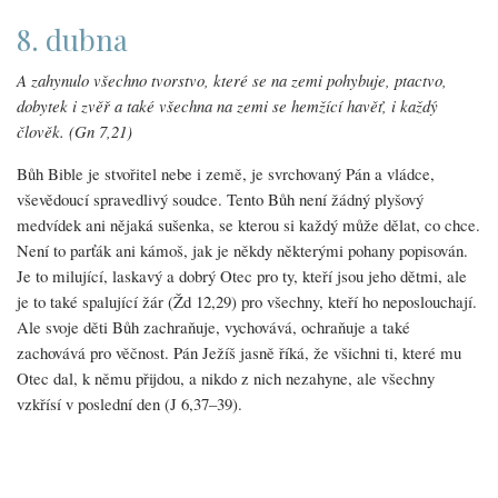
8. dubna
A zahynulo všechno tvorstvo, které se na zemi pohybuje, ptactvo,
dobytek i zvěř a také všechna na zemi se hemžící havěť, i každý
člověk. (Gn 7,21)
Bůh Bible je stvořitel nebe i země, je svrchovaný Pán a vládce,
vševědoucí spravedlivý soudce. Tento Bůh není žádný plyšový
medvídek ani nějaká sušenka, se kterou si každý může dělat, co chce.
Není to parťák ani kámoš, jak je někdy některými pohany popisován.
Je to milující, laskavý a dobrý Otec pro ty, kteří jsou jeho dětmi, ale
je to také spalující žár (Žd 12,29) pro všechny, kteří ho neposlouchají.
Ale svoje děti Bůh zachraňuje, vychovává, ochraňuje a také
zachovává pro věčnost. Pán Ježíš jasně říká, že všichni ti, které mu
Otec dal, k němu přijdou, a nikdo z nich nezahyne, ale všechny
vzkřísí v poslední den (J 6,37–39).