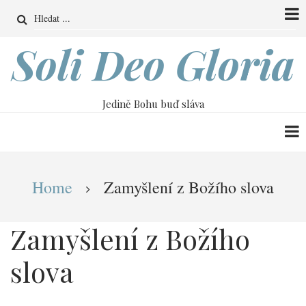
Přejít
Search
k
hlavnímu
Soli Deo Gloria
obsahu
Jedině Bohu buď sláva
Drobečková
Home
Zamyšlení z Božího slova
navigace
Zamyšlení z Božího
slova