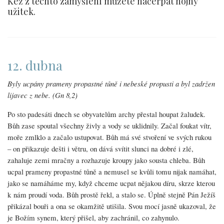
Kéž z těchto zamyšlení můžete načerpat hojný
užitek.
12. dubna
Byly ucpány prameny propastné tůně i nebeské propusti a byl zadržen
lijavec z nebe. (Gn 8,2)
Po sto padesáti dnech se obyvatelům archy přestal houpat žaludek.
Bůh zase spoutal všechny živly a vody se uklidnily. Začal foukat vítr,
moře zmlklo a začalo ustupovat. Bůh má své stvoření ve svých rukou
– on přikazuje dešti i větru, on dává svítit slunci na dobré i zlé,
zahaluje zemi mračny a rozhazuje kroupy jako sousta chleba. Bůh
ucpal prameny propastné tůně a nemusel se kvůli tomu nijak namáhat,
jako se namáháme my, když chceme ucpat nějakou díru, skrze kterou
k nám proudí voda. Bůh prostě řekl, a stalo se. Úplně stejně Pán Ježíš
přikázal bouři a ona se okamžitě utišila. Svou mocí jasně ukazoval, že
je Božím synem, který přišel, aby zachránil, co zahynulo.