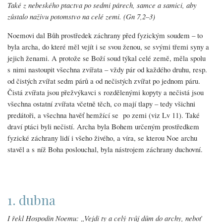
Také z nebeského ptactva po sedmi párech, samce a samici, aby
zůstalo naživu potomstvo na celé zemi. (Gn 7,2–3)
Noemovi dal Bůh prostředek záchrany před fyzickým soudem – to
byla archa, do které měl vejít i se svou ženou, se svými třemi syny a
jejich ženami. A protože se Boží soud týkal celé země, měla spolu
s nimi nastoupit všechna zvířata – vždy pár od každého druhu, resp.
od čistých zvířat sedm párů a od nečistých zvířat po jednom páru.
Čistá zvířata jsou přežvýkavci s rozdělenými kopyty a nečistá jsou
všechna ostatní zvířata včetně těch, co mají tlapy – tedy všichni
predátoři, a všechna havěť hemžící se po zemi (viz Lv 11). Také
draví ptáci byli nečistí. Archa byla Bohem určeným prostředkem
fyzické záchrany lidí i všeho živého, a víra, se kterou Noe archu
stavěl a s níž Boha poslouchal, byla nástrojem záchrany duchovní.
1. dubna
I řekl Hospodin Noemu: „Vejdi ty a celý tvůj dům do archy, neboť