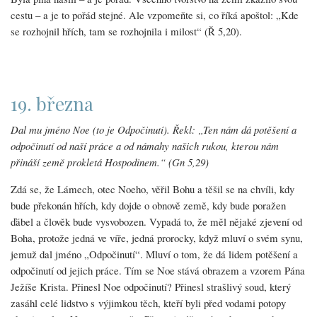
cestu – a je to pořád stejné. Ale vzpomeňte si, co říká apoštol: „Kde
se rozhojnil hřích, tam se rozhojnila i milost“ (Ř 5,20).
19. března
Dal mu jméno Noe (to je Odpočinutí). Řekl: „Ten nám dá potěšení a
odpočinutí od naší práce a od námahy našich rukou, kterou nám
přináší země prokletá Hospodinem.“ (Gn 5,29)
Zdá se, že Lámech, otec Noeho, věřil Bohu a těšil se na chvíli, kdy
bude překonán hřích, kdy dojde o obnově země, kdy bude poražen
ďábel a člověk bude vysvobozen. Vypadá to, že měl nějaké zjevení od
Boha, protože jedná ve víře, jedná prorocky, když mluví o svém synu,
jemuž dal jméno „Odpočinutí“. Mluví o tom, že dá lidem potěšení a
odpočinutí od jejich práce. Tím se Noe stává obrazem a vzorem Pána
Ježíše Krista. Přinesl Noe odpočinutí? Přinesl strašlivý soud, který
zasáhl celé lidstvo s výjimkou těch, kteří byli před vodami potopy