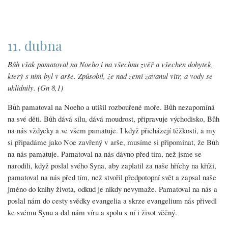
11. dubna
Bůh však pamatoval na Noeho i na všechnu zvěř a všechen dobytek,
který s ním byl v arše. Způsobil, že nad zemí zavanul vítr, a vody se
uklidnily. (Gn 8,1)
Bůh pamatoval na Noeho a utišil rozbouřené moře. Bůh nezapomíná
na své děti. Bůh dává sílu, dává moudrost, připravuje východisko, Bůh
na nás vždycky a ve všem pamatuje. I když přicházejí těžkosti, a my
si připadáme jako Noe zavřený v arše, musíme si připomínat, že Bůh
na nás pamatuje. Pamatoval na nás dávno před tím, než jsme se
narodili, když poslal svého Syna, aby zaplatil za naše hříchy na kříži,
pamatoval na nás před tím, než stvořil předpotopní svět a zapsal naše
jméno do knihy života, odkud je nikdy nevymaže. Pamatoval na nás a
poslal nám do cesty svědky evangelia a skrze evangelium nás přivedl
ke svému Synu a dal nám víru a spolu s ní i život věčný.