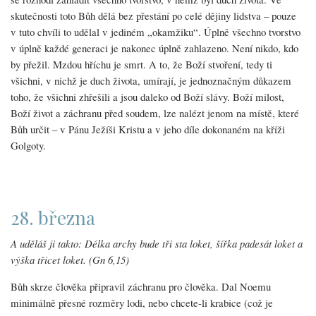
skutečnosti toto Bůh dělá bez přestání po celé dějiny lidstva – pouze
v tuto chvíli to udělal v jediném „okamžiku“. Úplně všechno tvorstvo
v úplně každé generaci je nakonec úplně zahlazeno. Není nikdo, kdo
by přežil. Mzdou hříchu je smrt. A to, že Boží stvoření, tedy ti
všichni, v nichž je duch života, umírají, je jednoznačným důkazem
toho, že všichni zhřešili a jsou daleko od Boží slávy. Boží milost,
Boží život a záchranu před soudem, lze nalézt jenom na místě, které
Bůh určit – v Pánu Ježíši Kristu a v jeho díle dokonaném na kříži
Golgoty.
28. března
A uděláš ji takto: Délka archy bude tři sta loket, šířka padesát loket a
výška třicet loket. (Gn 6,15)
Bůh skrze člověka připravil záchranu pro člověka. Dal Noemu
minimálně přesné rozměry lodi, nebo chcete-li krabice (což je