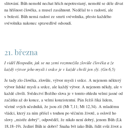
slitování. Bůh nemohl nechat hřích nepotrestaný, nemohl se déle dívat
na hříšnost člověka, a musel zasáhnout. Nedělal to s radostí, ale
s bolestí. Bůh nemá radost ze smrti svévolníka, přesto každého
svévolníka nakonec spravedlivě odsoudí.
21. března
I viděl Hospodin, jak se na zemi rozmnožila zlovůle člověka a že
každý výtvor jeho mysli i srdce je v každé chvíli jen zlý. (Gn 6,5)
Je tady zlo člověka, zlovůle, výtvor mysli i srdce. A nejenom některý
výtvor lidské mysli a srdce, ale každý výtvor. A nejenom někdy, ale v
každé chvíli. Svědectví Božího slova je v tomto ohledu velmi jasné od
začátku až do konce, a velmi konzistentní. Pán Ježíš říká lidem,
včetně svých učedníků, že jsou zlí (Mt 7,11; Mt 12,34). A mladému
vládci, který za ním přišel s touhou po věčném životě, a oslovil ho
slovy „mistře dobrý“, odpověděl, že nikdo není dobrý, jenom Bůh (Lk
18,18–19). Jediný Bůh je dobrý! Snaha být jako Bůh, řídit svůj život a