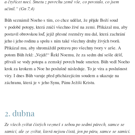
a čtyřicet nocí. Smetu z povrchu země vše, co povstalo, co jsem
učinil.“ (Gn 7,4)
Bůh seznámil Noeho s tím, co chce udělat, že přijde Boží soud
v podobě potopy, která zničí všechno živé na zemi. Přikázal mu, aby
postavil obrovskou loď, jejíž přesné rozměry mu dal, která zachrání
jeho i jeho rodinu a spolu s ním také všechny druhy živých tvorů.
Přikázal mu, aby shromáždil potravu pro všechny tvory v arše. A
potom Bůh řekl: „Vejdi!“ Řekl Noemu, že za sedm dní sešle déšť,
přivalí se vody potopa a zemský povrch bude smeten. Bůh vedl Noeho
krok za krokem a Noe ho poslušně následuje. To je víra a poslušnost
víry. I dnes Bůh varuje před přicházejícím soudem a ukazuje na
záchranu, která je v jeho Synu, Pánu Ježíši Kristu.
2. dubna
Ze všech zvířat čistých vezmeš s sebou po sedmi párech, samce se
samicí, ale ze zvířat, která nejsou čistá, jen po páru, samce se samicí.