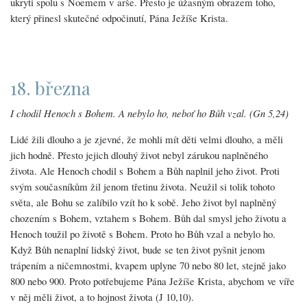
ukryti spolu s Noemem v arše. Přesto je úžasným obrazem toho,
který přinesl skutečné odpočinutí, Pána Ježíše Krista.
18. března
I chodil Henoch s Bohem. A nebylo ho, neboť ho Bůh vzal. (Gn 5,24)
Lidé žili dlouho a je zjevné, že mohli mít děti velmi dlouho, a měli
jich hodně. Přesto jejich dlouhý život nebyl zárukou naplněného
života. Ale Henoch chodil s Bohem a Bůh naplnil jeho život. Proti
svým současníkům žil jenom třetinu života. Neužil si tolik tohoto
světa, ale Bohu se zalíbilo vzít ho k sobě. Jeho život byl naplněný
chozením s Bohem, vztahem s Bohem. Bůh dal smysl jeho životu a
Henoch toužil po životě s Bohem. Proto ho Bůh vzal a nebylo ho.
Když Bůh nenaplní lidský život, bude se ten život pyšnit jenom
trápením a ničemnostmi, kvapem uplyne 70 nebo 80 let, stejně jako
800 nebo 900. Proto potřebujeme Pána Ježíše Krista, abychom ve víře
v něj měli život, a to hojnost života (J 10,10).