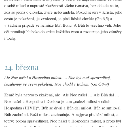
o sobě mluví o naprosté zkaženosti všeho tvorstva, bez ohledu na to,
zda se jedná o člověka, zvíře nebo anděla. Pokud nevěří v Krista, jeho
cesta je pokažená, je zvrácená, je plná lidské zlovůle (Gn 6,5) a
v žádném případě se nemůže líbit Bohu. A Bůh to všechno vidí. Jeho
oči pronikají hluboko do srdce každého tvora a rozsuzuje jeho záměry
i touhy.
24. března
Ale Noe našel u Hospodina milost. … Noe byl muž spravedlivý,
bezúhonný ve svém pokolení; Noe chodil s Bohem. (Gn 6,8–9)
Země byla naprosto zkažená, ale! Ale Noe našel … Ale Bůh dal …
Noe našel u Hospodina? Doslova je tam „nalezl milost v očích
Hospodina (JHVH)“. Bůh se díval a Bůh dal milost. Bůh se smiloval.
Bůh zachránil. Boží milost zachraňuje. A nejprve přichází milost, a
teprve potom spravedlnost. Noe našel u Hospodina milost, a proto byl