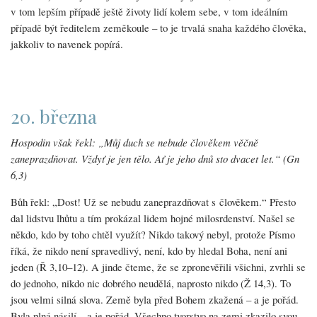
v tom lepším případě ještě životy lidí kolem sebe, v tom ideálním
případě být ředitelem zeměkoule – to je trvalá snaha každého člověka,
jakkoliv to navenek popírá.
20. března
Hospodin však řekl: „Můj duch se nebude člověkem věčně
zaneprazdňovat. Vždyť je jen tělo. Ať je jeho dnů sto dvacet let.“ (Gn
6,3)
Bůh řekl: „Dost! Už se nebudu zaneprazdňovat s člověkem.“ Přesto
dal lidstvu lhůtu a tím prokázal lidem hojné milosrdenství. Našel se
někdo, kdo by toho chtěl využít? Nikdo takový nebyl, protože Písmo
říká, že nikdo není spravedlivý, není, kdo by hledal Boha, není ani
jeden (Ř 3,10–12). A jinde čteme, že se zpronevěřili všichni, zvrhli se
do jednoho, nikdo nic dobrého neudělá, naprosto nikdo (Ž 14,3). To
jsou velmi silná slova. Země byla před Bohem zkažená – a je pořád.
Byla plná násilí – a je pořád. Všechno tvorstvo na zemi zkazilo svou