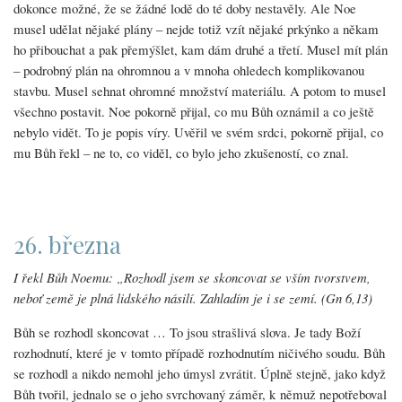
dokonce možné, že se žádné lodě do té doby nestavěly. Ale Noe
musel udělat nějaké plány – nejde totiž vzít nějaké prkýnko a někam
ho přibouchat a pak přemýšlet, kam dám druhé a třetí. Musel mít plán
– podrobný plán na ohromnou a v mnoha ohledech komplikovanou
stavbu. Musel sehnat ohromné množství materiálu. A potom to musel
všechno postavit. Noe pokorně přijal, co mu Bůh oznámil a co ještě
nebylo vidět. To je popis víry. Uvěřil ve svém srdci, pokorně přijal, co
mu Bůh řekl – ne to, co viděl, co bylo jeho zkušeností, co znal.
26. března
I řekl Bůh Noemu: „Rozhodl jsem se skoncovat se vším tvorstvem,
neboť země je plná lidského násilí. Zahladím je i se zemí. (Gn 6,13)
Bůh se rozhodl skoncovat … To jsou strašlivá slova. Je tady Boží
rozhodnutí, které je v tomto případě rozhodnutím ničivého soudu. Bůh
se rozhodl a nikdo nemohl jeho úmysl zvrátit. Úplně stejně, jako když
Bůh tvořil, jednalo se o jeho svrchovaný záměr, k němuž nepotřeboval