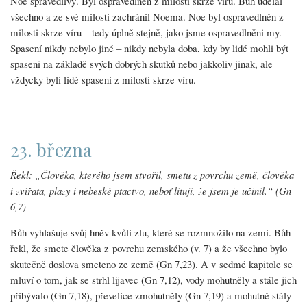
Noe spravedlivý. Byl ospravedlněn z milosti skrze víru. Bůh udělal
všechno a ze své milosti zachránil Noema. Noe byl ospravedlněn z
milosti skrze víru – tedy úplně stejně, jako jsme ospravedlněni my.
Spasení nikdy nebylo jiné – nikdy nebyla doba, kdy by lidé mohli být
spaseni na základě svých dobrých skutků nebo jakkoliv jinak, ale
vždycky byli lidé spaseni z milosti skrze víru.
23. března
Řekl: „Člověka, kterého jsem stvořil, smetu z povrchu země, člověka
i zvířata, plazy i nebeské ptactvo, neboť lituji, že jsem je učinil.“ (Gn
6,7)
Bůh vyhlašuje svůj hněv kvůli zlu, které se rozmnožilo na zemi. Bůh
řekl, že smete člověka z povrchu zemského (v. 7) a že všechno bylo
skutečně doslova smeteno ze země (Gn 7,23). A v sedmé kapitole se
mluví o tom, jak se strhl lijavec (Gn 7,12), vody mohutněly a stále jich
přibývalo (Gn 7,18), převelice zmohutněly (Gn 7,19) a mohutně stály