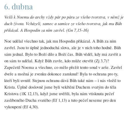
6. dubna
Vešli k Noemu do archy vždy pár po páru ze všeho tvorstva, v němž je
duch života. Vcházeli, samec a samice ze všeho tvorstva, jak mu Bůh
přikázal. A Hospodin za ním zavřel. (Gn 7,15–16)
Noe udělal všechno tak, jak mu Hospodin přikázal. A Bůh za ním
zavřel. Jsou to úplně jednoduchá slova, ale je v nich toho hodně. Bůh
sám jednal. Bylo to Boží dílo a Boží čas. Bůh věděl, kdy má zavřít a
on sám to udělal. Když Bůh zavře, kdo může otevřít (Zj 3,7)?
Zapečetil Noema a všechno, co mělo přežít tento soud v arše. Zavřel
dveře a možná je zvenku dokonce zamknul! Byla to ochrana pro ty,
kteří byli uvnitř. Stejnou ochranu dává Bůh také nám – i nás vložil to
Krista. Úplně doslovně jsme byli vekřtěni Duchem svatým do těla
Kristova (1K 12,13), když jsme uvěřili, byla nám vtisknuta pečeť
zaslíbeného Ducha svatého (Ef 1,13) a tuto pečeť neseme pro den
vykoupení (Ef 4,30).