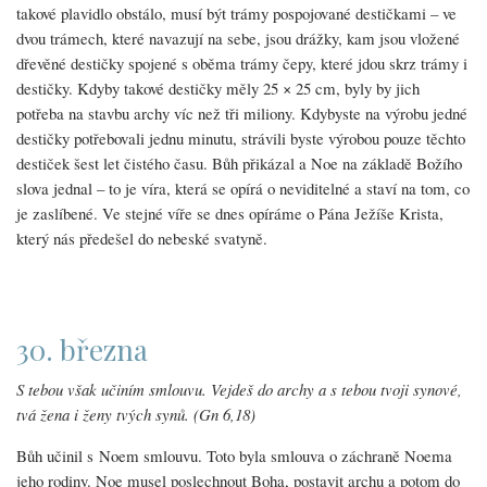
takové plavidlo obstálo, musí být trámy pospojované destičkami – ve
dvou trámech, které navazují na sebe, jsou drážky, kam jsou vložené
dřevěné destičky spojené s oběma trámy čepy, které jdou skrz trámy i
destičky. Kdyby takové destičky měly 25 × 25 cm, byly by jich
potřeba na stavbu archy víc než tři miliony. Kdybyste na výrobu jedné
destičky potřebovali jednu minutu, strávili byste výrobou pouze těchto
destiček šest let čistého času. Bůh přikázal a Noe na základě Božího
slova jednal – to je víra, která se opírá o neviditelné a staví na tom, co
je zaslíbené. Ve stejné víře se dnes opíráme o Pána Ježíše Krista,
který nás předešel do nebeské svatyně.
30. března
S tebou však učiním smlouvu. Vejdeš do archy a s tebou tvoji synové,
tvá žena i ženy tvých synů. (Gn 6,18)
Bůh učinil s Noem smlouvu. Toto byla smlouva o záchraně Noema
jeho rodiny. Noe musel poslechnout Boha, postavit archu a potom do