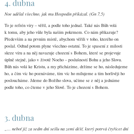
4. dubna
Noe udělal všechno, jak mu Hospodin přikázal. (Gn 7,5)
To je refrén víry – věřil, a podle toho jednal. Také nás Bůh volá
k tomu, aby jeho vůle byla naším pokrmem. Co nám přikazuje?
Především a na prvním místě, abychom věřili v toho, kterého on
poslal. Odtud potom plyne všechno ostatní. To je spasení z milosti
skrze víru a na něj navazuje chození s Bohem, které se projevuje
úplně stejně, jako v životě Noeho – poslušností Bohu a jeho Slovu.
Bůh nás volá ke Kristu, a my přicházíme, držíme se ho, následujeme
ho, a čím víc ho poznáváme, tím víc ho milujeme a tím horlivěji ho
posloucháme. Jdeme do Božího slova, učíme se z něj a jednáme
podle toho, co čteme v jeho Slově. To je chození s Bohem.
3. dubna
„… neboť již za sedm dní sešlu na zemi déšť, který potrvá čtyřicet dní