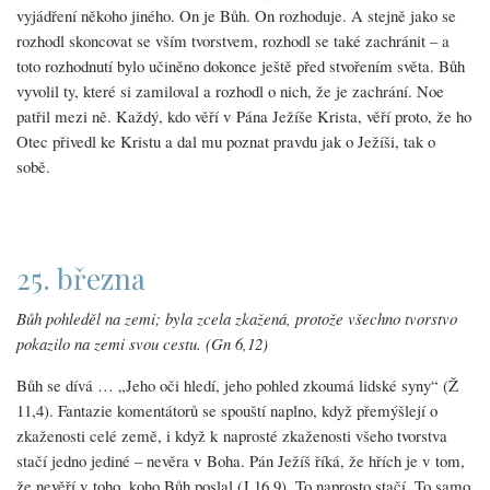
vyjádření někoho jiného. On je Bůh. On rozhoduje. A stejně jako se
rozhodl skoncovat se vším tvorstvem, rozhodl se také zachránit – a
toto rozhodnutí bylo učiněno dokonce ještě před stvořením světa. Bůh
vyvolil ty, které si zamiloval a rozhodl o nich, že je zachrání. Noe
patřil mezi ně. Každý, kdo věří v Pána Ježíše Krista, věří proto, že ho
Otec přivedl ke Kristu a dal mu poznat pravdu jak o Ježíši, tak o
sobě.
25. března
Bůh pohleděl na zemi; byla zcela zkažená, protože všechno tvorstvo
pokazilo na zemi svou cestu. (Gn 6,12)
Bůh se dívá … „Jeho oči hledí, jeho pohled zkoumá lidské syny“ (Ž
11,4). Fantazie komentátorů se spouští naplno, když přemýšlejí o
zkaženosti celé země, i když k naprosté zkaženosti všeho tvorstva
stačí jedno jediné – nevěra v Boha. Pán Ježíš říká, že hřích je v tom,
že nevěří v toho, koho Bůh poslal (J 16,9). To naprosto stačí. To samo