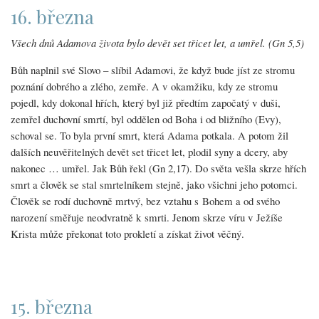
16. března
Všech dnů Adamova života bylo devět set třicet let, a umřel. (Gn 5,5)
Bůh naplnil své Slovo – slíbil Adamovi, že když bude jíst ze stromu
poznání dobrého a zlého, zemře. A v okamžiku, kdy ze stromu
pojedl, kdy dokonal hřích, který byl již předtím započatý v duši,
zemřel duchovní smrtí, byl oddělen od Boha i od bližního (Evy),
schoval se. To byla první smrt, která Adama potkala. A potom žil
dalších neuvěřitelných devět set třicet let, plodil syny a dcery, aby
nakonec … umřel. Jak Bůh řekl (Gn 2,17). Do světa vešla skrze hřích
smrt a člověk se stal smrtelníkem stejně, jako všichni jeho potomci.
Člověk se rodí duchovně mrtvý, bez vztahu s Bohem a od svého
narození směřuje neodvratně k smrti. Jenom skrze víru v Ježíše
Krista může překonat toto prokletí a získat život věčný.
15. března