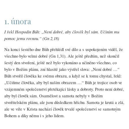
1. února
I řekl Hospodin Bůh: „Není dobré, aby člověk byl sám. Učiním mu
pomoc jemu rovnou.“ (Gn 2,18)
Na konci šestého dne Bůh přehlédl své dílo a s uspokojením viděl, že
všechno bylo velmi dobré (Gn 1,31). Ale ještě předtím, než skončil
šestý den stvoření, ještě než bylo vykonáno a učiněno všechno, co
bylo v Božím plánu, zní hlasitě jako výstřel slova: „Není dobré …“
Bůh stvořil člověka ke svému obrazu, a když se k tomu chystal, řekl:
„Učiňme člověka, aby byl naším obrazem …“ Bůh je trojice osob ve
vzájemném společenství přetékající lásky a dobroty. Proto není dobré,
aby byl člověk sám. Osamělost a samota nebyly v Božím
stvořitelském plánu, ale jsou důsledkem hříchu. Samota je krutá a zlá,
ale ve víře v Krista nachází člověk trvalé společenství se samotným
Bohem a díky němu i s jeho lidem.