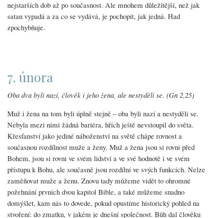
nejstarších dob až po současnost. Ale mnohem důležitější, než jak
satan vypadá a za co se vydává, je pochopit, jak jedná. Had
zpochybňuje.
7. února
Oba dva byli nazí, člověk i jeho žena, ale nestyděli se. (Gn 2,25)
Muž i žena na tom byli úplně stejně – oba byli nazí a nestyděli se.
Nebyla mezi nimi žádná bariéra, hřích ještě nevstoupil do světa.
Křesťanství jako jediné náboženství na světě chápe rovnost a
současnou rozdílnost muže a ženy. Muž a žena jsou si rovni před
Bohem, jsou si rovni ve svém lidství a ve své hodnotě i ve svém
přístupu k Bohu, ale současně jsou rozdílní ve svých funkcích. Nelze
zaměňovat muže a ženu. Znovu tady můžeme vidět to ohromné
požehnání prvních dvou kapitol Bible, a také můžeme snadno
domýšlet, kam nás to dovede, pokud opustíme historický pohled na
stvoření: do zmatku, v jakém je dnešní společnost. Bůh dal člověku