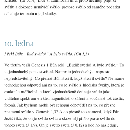
Kristus“ (Ef 5,14). Lidé si zamilovali tmu, proto nechtějí přijít ke
světlu a dokonce nenávidí světlo, protože světlo od samého počátku
odhaluje temnotu a její skutky.
10. ledna
I řekl Bůh: „Buď světlo!“ A bylo světlo. (Gn 1,3)
Ve třetím verši Genesis 1 Bůh řekl: „Budiž světlo! A bylo světlo.“ To
je jednoduchý popis stvoření. Naprosto jednoduchý a naprosto
nepředstavitelný. Co přesně Bůh stvořil, když stvořil světlo? Nemáme
jednoduchou odpověď ani na to, co je světlo z hlediska fyziky, která je
exaktní a měřitelná, a která zjednodušeně definuje světlo jako
viditelné spektrum elektromagnetického záření a současně tok částic,
fotonů. Jak bychom mohli být schopni odpovědět na to, co přesně
znamená světlo v Genesis 1,3? A co přesně to znamená, když Pán
Ježíš říká, že on je světlo světa a skrze něj přišlo pravé světlo do
tohoto světa (J 1,9). On je světlo světa (J 8,12) a kdo ho následuje,