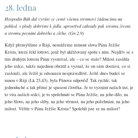
28. ledna
Hospodin Bůh dal vyrůst ze země všemu stromoví žádoucímu na
pohled, s plody dobrými k jídlu, uprostřed zahrady pak stromu života
a stromu poznání dobrého a zlého. (Gn 2,9)
Když přemýšlíme o Ráji, nemůžeme minout slova Pána Ježíše
Krista, která řekl lotrovi, jenž byl ukřižovaný spolu s ním. Nejdřív se s
tím druhým lotrem Pánu vysmíval, ale – co se stalo? Milost zasáhla
jeho srdce, takže najednou obrátil a vyznal, že on sám dostává, co si
zaslouží, ale Ježíš je odsouzen nespravedlivě. Ještě dnes budeš se
mnou v Ráji (Lk 23,43), byla Pánova odpověď. Tak rychlé, tak
jednoduché a tak přímé je spasení člověka. Je to vyznání našich úst, je
to víra našich srdcí, je to spolehnutí se Pána Ježíše, na jeho dílo, na
jeho Slovo, na jeho sliby, na jeho věrnost, na jeho požehnání, na jeho
milost. Věříte v Pána Ježíše Krista? Spolehli jste se na milost?