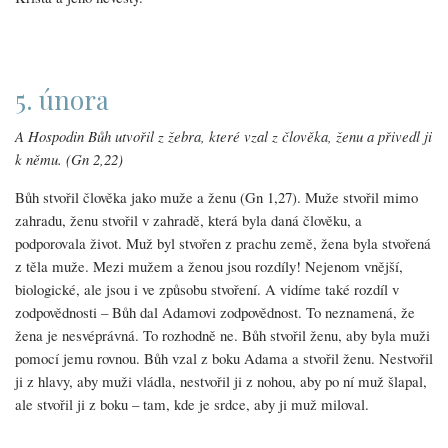
5. února
A Hospodin Bůh utvořil z žebra, které vzal z člověka, ženu a přivedl ji
k němu. (Gn 2,22)
Bůh stvořil člověka jako muže a ženu (Gn 1,27). Muže stvořil mimo
zahradu, ženu stvořil v zahradě, která byla daná člověku, a
podporovala život. Muž byl stvořen z prachu země, žena byla stvořená
z těla muže. Mezi mužem a ženou jsou rozdíly! Nejenom vnější,
biologické, ale jsou i ve způsobu stvoření. A vidíme také rozdíl v
zodpovědnosti – Bůh dal Adamovi zodpovědnost. To neznamená, že
žena je nesvéprávná. To rozhodně ne. Bůh stvořil ženu, aby byla muži
pomocí jemu rovnou. Bůh vzal z boku Adama a stvořil ženu. Nestvořil
ji z hlavy, aby muži vládla, nestvořil ji z nohou, aby po ní muž šlapal,
ale stvořil ji z boku – tam, kde je srdce, aby ji muž miloval.