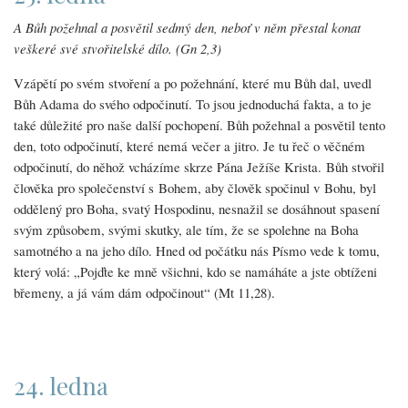
A Bůh požehnal a posvětil sedmý den, neboť v něm přestal konat
veškeré své stvořitelské dílo. (Gn 2,3)
Vzápětí po svém stvoření a po požehnání, které mu Bůh dal, uvedl
Bůh Adama do svého odpočinutí. To jsou jednoduchá fakta, a to je
také důležité pro naše další pochopení. Bůh požehnal a posvětil tento
den, toto odpočinutí, které nemá večer a jitro. Je tu řeč o věčném
odpočinutí, do něhož vcházíme skrze Pána Ježíše Krista. Bůh stvořil
člověka pro společenství s Bohem, aby člověk spočinul v Bohu, byl
oddělený pro Boha, svatý Hospodinu, nesnažil se dosáhnout spasení
svým způsobem, svými skutky, ale tím, že se spolehne na Boha
samotného a na jeho dílo. Hned od počátku nás Písmo vede k tomu,
který volá: „Pojďte ke mně všichni, kdo se namáháte a jste obtíženi
břemeny, a já vám dám odpočinout“ (Mt 11,28).
24. ledna