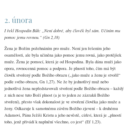
2. února
I řekl Hospodin Bůh: „Není dobré, aby člověk byl sám. Učiním mu
pomoc jemu rovnou.“ (Gn 2,18)
Žena je Božím požehnáním pro muže. Není jen řešením jeho
osamělosti, ale byla učiněna jako pomoc jemu rovná, jako protějšek
muže. Žena je pomocí, která je od Hospodina. Byla dána muži jako
opora, rovnocenná pomoc a podpora. Je plností toho, čím má být
člověk stvořený podle Božího obrazu („jako muže a ženu je stvořil“
podle svého obrazu, Gn 1,27). Ne že by jednotlivý muž nebo
jednotlivá žena nepředstavovali stvoření podle Božího obrazu – každý
z nich nese tuto Boží plnost (a je to jeden ze zázraků Božího
stvoření), přesto však dokonalost je ve stvoření člověka jako muže a
ženy. Odkazuje k samotnému závěru Božího zjevení – k druhému
Adamovi, Pánu Ježíši Kristu a jeho nevěstě, církvi, která je „plností
toho, jenž přivádí k naplnění všechno, co jest“ (Ef 1,23).