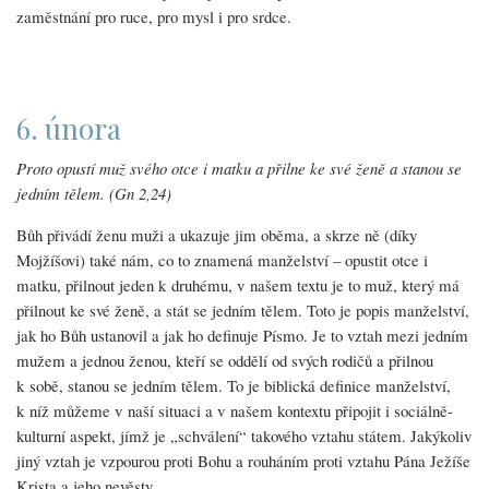
zaměstnání pro ruce, pro mysl i pro srdce.
6. února
Proto opustí muž svého otce i matku a přilne ke své ženě a stanou se
jedním tělem. (Gn 2,24)
Bůh přivádí ženu muži a ukazuje jim oběma, a skrze ně (díky
Mojžíšovi) také nám, co to znamená manželství – opustit otce i
matku, přilnout jeden k druhému, v našem textu je to muž, který má
přilnout ke své ženě, a stát se jedním tělem. Toto je popis manželství,
jak ho Bůh ustanovil a jak ho definuje Písmo. Je to vztah mezi jedním
mužem a jednou ženou, kteří se oddělí od svých rodičů a přilnou
k sobě, stanou se jedním tělem. To je biblická definice manželství,
k níž můžeme v naší situaci a v našem kontextu připojit i sociálně-
kulturní aspekt, jímž je „schválení“ takového vztahu státem. Jakýkoliv
jiný vztah je vzpourou proti Bohu a rouháním proti vztahu Pána Ježíše
Krista a jeho nevěsty.