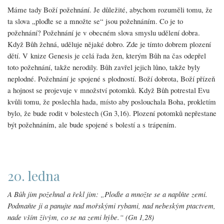
Máme tady Boží požehnání. Je důležité, abychom rozuměli tomu, že
ta slova „ploďte se a množte se“ jsou požehnáním. Co je to
požehnání? Požehnání je v obecném slova smyslu udělení dobra.
Když Bůh žehná, uděluje nějaké dobro. Zde je tímto dobrem plození
dětí. V knize Genesis je celá řada žen, kterým Bůh na čas odepřel
toto požehnání, takže nerodily. Bůh zavřel jejich lůno, takže byly
neplodné. Požehnání je spojené s plodností. Boží dobrota, Boží přízeň
a hojnost se projevuje v množství potomků. Když Bůh potrestal Evu
kvůli tomu, že poslechla hada, místo aby poslouchala Boha, prokletím
bylo, že bude rodit v bolestech (Gn 3,16). Plození potomků nepřestane
být požehnáním, ale bude spojené s bolestí a s trápením.
20. ledna
A Bůh jim požehnal a řekl jim: „Ploďte a množte se a naplňte zemi.
Podmaňte ji a panujte nad mořskými rybami, nad nebeským ptactvem,
nade vším živým, co se na zemi hýbe.“ (Gn 1,28)