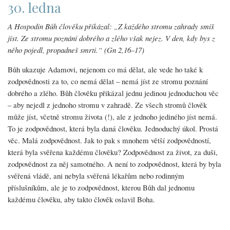
30. ledna
A Hospodin Bůh člověku přikázal: „Z každého stromu zahrady smíš
jíst. Ze stromu poznání dobrého a zlého však nejez. V den, kdy bys z
něho pojedl, propadneš smrti.“ (Gn 2,16–17)
Bůh ukazuje Adamovi, nejenom co má dělat, ale vede ho také k
zodpovědnosti za to, co nemá dělat – nemá jíst ze stromu poznání
dobrého a zlého. Bůh člověku přikázal jednu jedinou jednoduchou věc
– aby nejedl z jednoho stromu v zahradě. Ze všech stromů člověk
může jíst, včetně stromu života (!), ale z jednoho jediného jíst nemá.
To je zodpovědnost, která byla daná člověku. Jednoduchý úkol. Prostá
věc. Malá zodpovědnost. Jak to pak s mnohem větší zodpovědností,
která byla svěřena každému člověku? Zodpovědnost za život, za duši,
zodpovědnost za něj samotného. A není to zodpovědnost, která by byla
svěřená vládě, ani nebyla svěřená lékařům nebo rodinným
příslušníkům, ale je to zodpovědnost, kterou Bůh dal jednomu
každému člověku, aby takto člověk oslavil Boha.