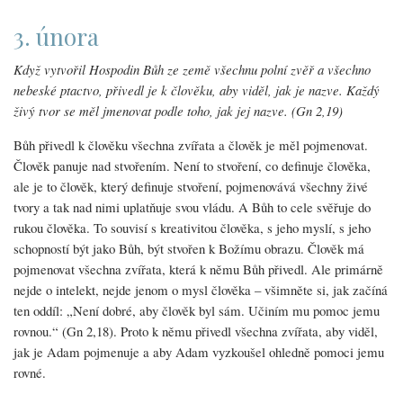
3. února
Když vytvořil Hospodin Bůh ze země všechnu polní zvěř a všechno
nebeské ptactvo, přivedl je k člověku, aby viděl, jak je nazve. Každý
živý tvor se měl jmenovat podle toho, jak jej nazve. (Gn 2,19)
Bůh přivedl k člověku všechna zvířata a člověk je měl pojmenovat.
Člověk panuje nad stvořením. Není to stvoření, co definuje člověka,
ale je to člověk, který definuje stvoření, pojmenovává všechny živé
tvory a tak nad nimi uplatňuje svou vládu. A Bůh to cele svěřuje do
rukou člověka. To souvisí s kreativitou člověka, s jeho myslí, s jeho
schopností být jako Bůh, být stvořen k Božímu obrazu. Člověk má
pojmenovat všechna zvířata, která k němu Bůh přivedl. Ale primárně
nejde o intelekt, nejde jenom o mysl člověka – všimněte si, jak začíná
ten oddíl: „Není dobré, aby člověk byl sám. Učiním mu pomoc jemu
rovnou.“ (Gn 2,18). Proto k němu přivedl všechna zvířata, aby viděl,
jak je Adam pojmenuje a aby Adam vyzkoušel ohledně pomoci jemu
rovné.