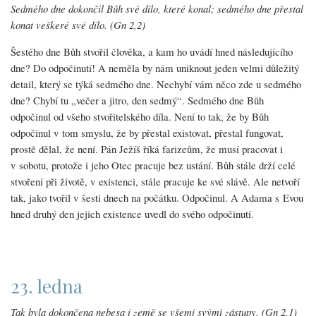
Sedmého dne dokončil Bůh své dílo, které konal; sedmého dne přestal
konat veškeré své dílo. (Gn 2,2)
Šestého dne Bůh stvořil člověka, a kam ho uvádí hned následujícího
dne? Do odpočinutí! A neměla by nám uniknout jeden velmi důležitý
detail, který se týká sedmého dne. Nechybí vám něco zde u sedmého
dne? Chybí tu „večer a jitro, den sedmý“. Sedmého dne Bůh
odpočinul od všeho stvořitelského díla. Není to tak, že by Bůh
odpočinul v tom smyslu, že by přestal existovat, přestal fungovat,
prostě dělal, že není. Pán Ježíš říká farizeům, že musí pracovat i
v sobotu, protože i jeho Otec pracuje bez ustání. Bůh stále drží celé
stvoření při životě, v existenci, stále pracuje ke své slávě. Ale netvoří
tak, jako tvořil v šesti dnech na počátku. Odpočinul. A Adama s Evou
hned druhý den jejich existence uvedl do svého odpočinutí.
23. ledna
Tak byla dokončena nebesa i země se všemi svými zástupy. (Gn 2,1)