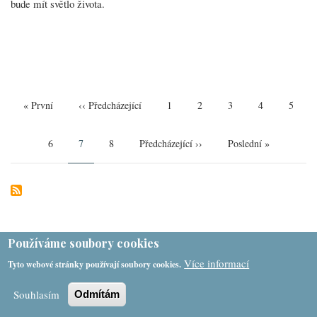
bude mít světlo života.
Pagination
First
« První
Předchozí
‹‹ Předcházející
Page
1
Page
2
Page
3
Page
4
Page
5
page
stránka
Page
6
Aktuální
7
Page
8
Následující
Předcházející ››
Poslední
Poslední »
stránka
stránka
stránka
Používáme soubory cookies
Více informací
Tyto webové stránky používají soubory cookies.
Souhlasím
Odmítám
ODBĚRY
DENNÍ CHLÉB NA TELEGRAMU