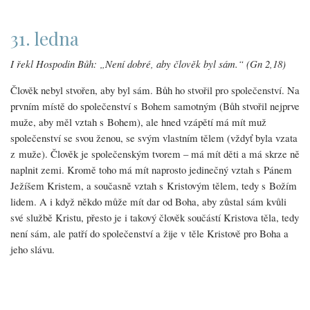
31. ledna
I řekl Hospodin Bůh: „Není dobré, aby člověk byl sám.“ (Gn 2,18)
Člověk nebyl stvořen, aby byl sám. Bůh ho stvořil pro společenství. Na
prvním místě do společenství s Bohem samotným (Bůh stvořil nejprve
muže, aby měl vztah s Bohem), ale hned vzápětí má mít muž
společenství se svou ženou, se svým vlastním tělem (vždyť byla vzata
z muže). Člověk je společenským tvorem – má mít děti a má skrze ně
naplnit zemi. Kromě toho má mít naprosto jedinečný vztah s Pánem
Ježíšem Kristem, a současně vztah s Kristovým tělem, tedy s Božím
lidem. A i když někdo může mít dar od Boha, aby zůstal sám kvůli
své službě Kristu, přesto je i takový člověk součástí Kristova těla, tedy
není sám, ale patří do společenství a žije v těle Kristově pro Boha a
jeho slávu.