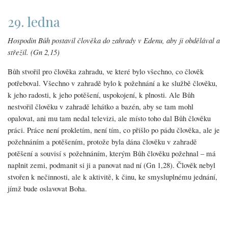
29. ledna
Hospodin Bůh postavil člověka do zahrady v Edenu, aby ji obdělával a
střežil. (Gn 2,15)
Bůh stvořil pro člověka zahradu, ve které bylo všechno, co člověk
potřeboval. Všechno v zahradě bylo k požehnání a ke službě člověku,
k jeho radosti, k jeho potěšení, uspokojení, k plnosti. Ale Bůh
nestvořil člověku v zahradě lehátko a bazén, aby se tam mohl
opalovat, ani mu tam nedal televizi, ale místo toho dal Bůh člověku
práci. Práce není prokletím, není tím, co přišlo po pádu člověka, ale je
požehnáním a potěšením, protože byla dána člověku v zahradě
potěšení a souvisí s požehnáním, kterým Bůh člověku požehnal – má
naplnit zemi, podmanit si ji a panovat nad ní (Gn 1,28). Člověk nebyl
stvořen k nečinnosti, ale k aktivitě, k činu, ke smysluplnému jednání,
jímž bude oslavovat Boha.