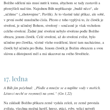
Božího sdělení nás musí nutit k tomu, abychom se tady zastavili a
přemýšleli nad tím. Najednou Bůh nepřikazuje „budiž něco“, ale
„učiňme“ („zhotovujme“, Pavlík). Je to vlastně také příkaz, ale sobě,
v první osobě množného čísla. Přesto z toho vyplývá to, že člověk je
stvoření, je učiněný Bohem, stvořený – současně je však vrcholem
celého stvoření. Žádné jiné stvoření nebylo stvořeno podle Božího
obrazu, jenom člověk. Celé stvoření, až do stvoření zvířat, bylo
učiněno pro člověka, včetně všeho rozdělení, které tam nacházíme, a
člověk byl učiněn pro Boha. Jenom člověk je Božím obrazem a svou
slávou a důstojností měl a má ukazovat na svého Stvořitele.
17. ledna
A Bůh jim požehnal: „Ploďte a množte se a naplňte vody v mořích.
Létavci nechť se rozmnoží na zemi.“ (Gn 1,22)
Na základě Božího příkazu země vydala zeleň, ze země povstala
zvířata, všechna možná havěť, hmyz, ptáci, ryby, velicí netvoři