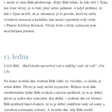
v nichž se nám Bůh představuje. Když Bůh řekne, že kdo věří v Syna,
má život věčný, je to fakt, jímž nelze pohnout. A když prohlásí, že
kdo v Syna nevěří, už je odsouzen, je to pravda, která by měla
vyvolávat mrazení u každého, kdo nemá vyjasněný svůj vztah
s Pánem Ježíšem Kristem. Věčný život i věčné zatracení jsou
neochvějnou jistotou.
13. ledna
I řekl Bůh: „Buď klenba uprostřed vod a odděluj vody od vod!“ (Gn
1,6)
Na konci šestého dne stvoření Bůh viděl, že všechno, co učinil, je
velmi dobré. Přesto je tady určitá asymetrie. Během šesti dnů
stvořitelského týdne Bůh šestkrát o něčem prohlásil, že to je dobré,
přesto je jeden den vynechán, den druhý, v jednom dni (ve třetím),
Bůh prohlásil hned dvakrát, že to je dobré (oddělení vody od souše a
vytvoření rozmanité zeleně). A šestého dne, kdy Bůh stvořil