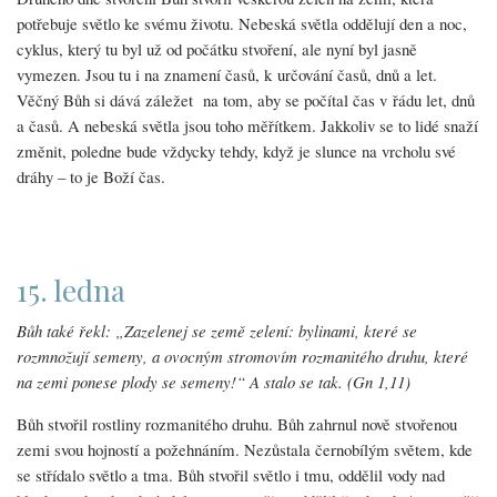
potřebuje světlo ke svému životu. Nebeská světla oddělují den a noc,
cyklus, který tu byl už od počátku stvoření, ale nyní byl jasně
vymezen. Jsou tu i na znamení časů, k určování časů, dnů a let.
Věčný Bůh si dává záležet na tom, aby se počítal čas v řádu let, dnů
a časů. A nebeská světla jsou toho měřítkem. Jakkoliv se to lidé snaží
změnit, poledne bude vždycky tehdy, když je slunce na vrcholu své
dráhy – to je Boží čas.
15. ledna
Bůh také řekl: „Zazelenej se země zelení: bylinami, které se
rozmnožují semeny, a ovocným stromovím rozmanitého druhu, které
na zemi ponese plody se semeny!“ A stalo se tak. (Gn 1,11)
Bůh stvořil rostliny rozmanitého druhu. Bůh zahrnul nově stvořenou
zemi svou hojností a požehnáním. Nezůstala černobílým světem, kde
se střídalo světlo a tma. Bůh stvořil světlo i tmu, oddělil vody nad