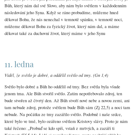
Bůh, který nám dal své Slovo, aby nám bylo světlem v každodenním
následování jeho Syna. Když se ráno probudíme, můžeme hned
děkovat Bohu, že nás nenechal v temnotě spánku, v temnotě noci,
můžeme děkovat Bohu za fyzický život, který nám dal, a máme
děkovat také za duchovní život, který máme v jeho Synu
11. ledna
Viděl, že světlo je dobré, a oddělil světlo od tmy. (Gn 1,4)
Světlo bylo dobré a Bůh ho oddělil od tmy. Bez světla byla všude
jenom tma. Ale Bůh stvořil světlo. Zatím nepotřebovalo zdroj, ten
bude stvořen až čtvrtý den. Až Bůh stvoří nové nebe a novou zemi, ani
tam nebude zdroj, protože světlem bude Bůh sám (Zj 22,5) a noci tam
nebude. Na počátku ze tmy zazářilo světlo. Podobně i naše srdce,
které bylo ve tmě, bylo ozářeno světlem Kristovy slávy. Proto je nám
také řečeno: „Probuď se kdo spíš, vstaň z mrtvých, a zazáří ti