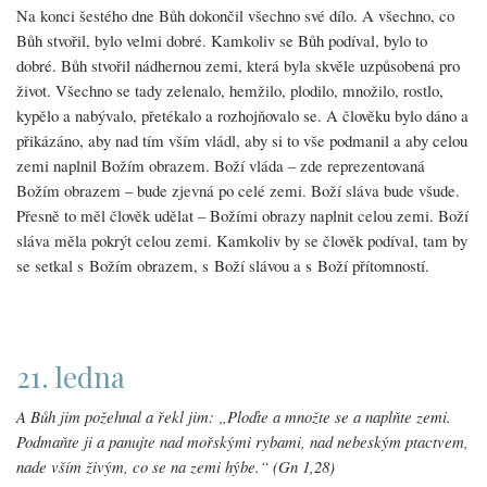
Na konci šestého dne Bůh dokončil všechno své dílo. A všechno, co
Bůh stvořil, bylo velmi dobré. Kamkoliv se Bůh podíval, bylo to
dobré. Bůh stvořil nádhernou zemi, která byla skvěle uzpůsobená pro
život. Všechno se tady zelenalo, hemžilo, plodilo, množilo, rostlo,
kypělo a nabývalo, přetékalo a rozhojňovalo se. A člověku bylo dáno a
přikázáno, aby nad tím vším vládl, aby si to vše podmanil a aby celou
zemi naplnil Božím obrazem. Boží vláda – zde reprezentovaná
Božím obrazem – bude zjevná po celé zemi. Boží sláva bude všude.
Přesně to měl člověk udělat – Božími obrazy naplnit celou zemi. Boží
sláva měla pokrýt celou zemi. Kamkoliv by se člověk podíval, tam by
se setkal s Božím obrazem, s Boží slávou a s Boží přítomností.
21. ledna
A Bůh jim požehnal a řekl jim: „Ploďte a množte se a naplňte zemi.
Podmaňte ji a panujte nad mořskými rybami, nad nebeským ptactvem,
nade vším živým, co se na zemi hýbe.“ (Gn 1,28)