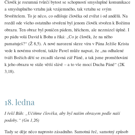
Člověk je rozumná tvůrčí bytost se schopností smysluplné komunikace
a smysluplného vztahu jak vzájemného, tak vztahu se svým
Stvořitelem. To je něco, co odlišuje člověka od zvířat i od andělů. Na
rozdíl ode všeho ostatního stvoření byl jenom člověk stvořen k Božímu
obrazu. Ten obraz byl poničen pádem, hříchem, ale nezmizel úplně. I
po pádu volá David k Bohu a říká: „Co je člověk, že na něho
pamatuješ?“ (Ž 8,5). A nové narození skrze víru v Pána Ježíše Krista
vede k novému stvoření, takže Pavel může napsat, že „na odhalené
tváři Božích dětí se zrcadlí slavná zář Páně, a tak jsme proměňováni
k jeho obrazu ve stále větší slávě – a to vše mocí Ducha Páně“ (2K
3,18).
18. ledna
I řekl Bůh: „Učiňme člověka, aby byl naším obrazem podle naší
podoby.“ (Gn 1,26)
Tady se děje něco naprosto zásadního. Samotná řeč, samotný způsob