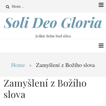
Přejít
Search
k
hlavnímu
Soli Deo Gloria
obsahu
Jedině Bohu buď sláva
Drobečková
Home
Zamyšlení z Božího slova
navigace
Zamyšlení z Božího
slova