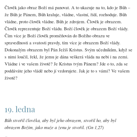
Člověk jako obraz Boží má panovat. A to ukazuje na to, kdo je Bůh –
že Bůh je Pánem, Bůh kraluje, vládne, vlastní, řídí, rozhoduje. Bůh
vládne, proto člověk vládne. Bůh je zdrojem. Člověk je obrazem.
Člověk reprezentuje Boží vládu. Boží člověk je obrazem Boží vlády.
Čím více je Boží člověk proměňován do Božího obrazu ve
spravedlnosti a svatosti pravdy, tím více je obrazem Boží vlády.
Dokonalým obrazem byl Pán Ježíš Kristus. Svým učedníkům, když se
s nimi loučil, řekl, že jemu je dána veškerá vláda na nebi i na zemi.
Vládne i ve vašem životě? Je Kristus tvým Pánem? Jde o to, zda se
poddáváte jeho vládě nebo jí vzdorujete. Jak je to s vámi? Ve vašem
životě?
19. ledna
Bůh stvořil člověka, aby byl jeho obrazem, stvořil ho, aby byl
obrazem Božím, jako muže a ženu je stvořil. (Gn 1,27)