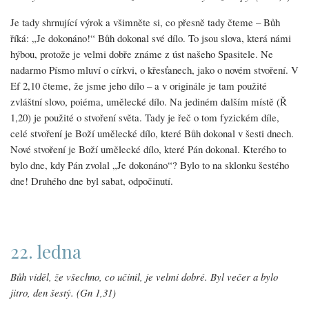
Je tady shrnující výrok a všimněte si, co přesně tady čteme – Bůh
říká: „Je dokonáno!“ Bůh dokonal své dílo. To jsou slova, která námi
hýbou, protože je velmi dobře známe z úst našeho Spasitele. Ne
nadarmo Písmo mluví o církvi, o křesťanech, jako o novém stvoření. V
Ef 2,10 čteme, že jsme jeho dílo – a v originále je tam použité
zvláštní slovo, poiéma, umělecké dílo. Na jediném dalším místě (Ř
1,20) je použité o stvoření světa. Tady je řeč o tom fyzickém díle,
celé stvoření je Boží umělecké dílo, které Bůh dokonal v šesti dnech.
Nové stvoření je Boží umělecké dílo, které Pán dokonal. Kterého to
bylo dne, kdy Pán zvolal „Je dokonáno“? Bylo to na sklonku šestého
dne! Druhého dne byl sabat, odpočinutí.
22. ledna
Bůh viděl, že všechno, co učinil, je velmi dobré. Byl večer a bylo
jitro, den šestý. (Gn 1,31)