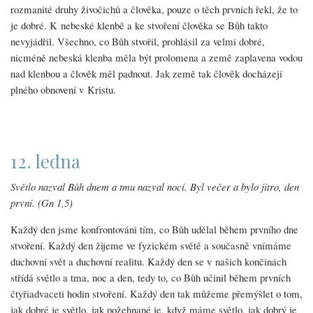
rozmanité druhy živočichů a člověka, pouze o těch prvních řekl, že to
je dobré. K nebeské klenbě a ke stvoření člověka se Bůh takto
nevyjádřil. Všechno, co Bůh stvořil, prohlásil za velmi dobré,
nicméně nebeská klenba měla být prolomena a země zaplavena vodou
nad klenbou a člověk měl padnout. Jak země tak člověk docházejí
plného obnovení v Kristu.
12. ledna
Světlo nazval Bůh dnem a tmu nazval nocí. Byl večer a bylo jitro, den
první. (Gn 1,5)
Každý den jsme konfrontováni tím, co Bůh udělal během prvního dne
stvoření. Každý den žijeme ve fyzickém světě a současně vnímáme
duchovní svět a duchovní realitu. Každý den se v našich končinách
střídá světlo a tma, noc a den, tedy to, co Bůh učinil během prvních
čtyřiadvaceti hodin stvoření. Každý den tak můžeme přemýšlet o tom,
jak dobré je světlo, jak požehnané je, když máme světlo, jak dobrý je