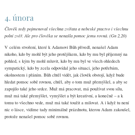
4. února
Člověk tedy pojmenoval všechna zvířata a nebeské ptactvo i všechnu
polní zvěř. Ale pro člověka se nenašla pomoc jemu rovná. (Gn 2,20)
V celém stvoření, které k Adamovi Bůh přivedl, nenašel Adam
nikoho, kdo by mohl být jeho protějškem, kdo by mu byl příjemný na
pohled, s kým by mohl mluvit, kdo by mu byl ve všech ohledech
sympatický, kdo by zcela odpovídal jeho situaci, jeho potřebám,
okolnostem i přáním. Bůh chtěl vidět, jak člověk obstojí, když bude
hledat pomoc sobě rovnou, chtěl, aby o tom muž přemýšlel, a aby se
zapojilo také jeho srdce. Muž má pracovat, má používat svou sílu,
muž má také přemýšlet, vymýšlet a být kreativní, a konečně – a k
tomu to všechno vede, muž má také toužit a milovat. A i když tu není
nic o lásce, vidíme tady minimálně prázdnotu, kterou Adam zakoušel,
protože nenašel pomoc sobě rovnou.