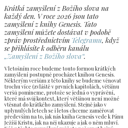
Krátká zamyšlení z Božího slova na
každý den. V roce 2026 jsou tato
zamyšlení z knihy Genesis. Tato
zamyšlení můžete dostávat v podobě
zpráv prostřednictvím
Telegramu
, když
se přihlásíte k odběru kanálu
„Zamyšlení z Božího slova“
.
V letošním roce budeme touto formou krátkých
zamyšlení postupně procházet knihou Genesis.
Některým veršům z této knihy se budeme věnovat
trochu více (zvláště v prvních kapitolách, většinu
veršů pomineme, protože se jedná o vyprávění,
které má svůj kontext, který většinou není možné
vtěsnat do krátkého zamyšlení. Stejně jako v
uplynulých letech se i letos chceme zaměřovat
především na to, jak nás kniha Genesis vede k Pánu
Ježíši Kristu, jak na něj ukazuje a jak o něm mluví.