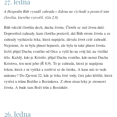
27. ledna
A Hospodin Bůh vysadil zahradu v Edenu na východě a postavil tam
člověka, kterého vytvořil. (Gn 2,8)
Bůh vdechl člověku dech, ducha života. Člověk se stal živou duší.
Doprostřed zahrady, kam člověka postavil, dal Bůh strom života a ze
zahrady vycházela řeka, která napájela, dávala život celé zahradě.
Nejenom, že tu byla plnost hojnosti, ale byla tu také plnost života.
Ježíš přijal Ducha svatého od Otce a vylil ho na svůj lid, na všeliké
tělo. Každý, kdo je Kristův, přijal Ducha svatého, kdo nemá Ducha
Kristova, ten není jeho (Ř 8,9). To je zahrada, která je napájena
řekou, která z ní vytéká a rozlévá se do široka. A kam nás to vede
nakonec? Do Zjevení 22, kde je řeka živé vody, čirá jako křišťál, která
vyvěrá u trůnu Božího a Beránkova. Z obou stran řeky je stromoví
života. A bude tam Boží trůn a Beránkův.
26. ledna