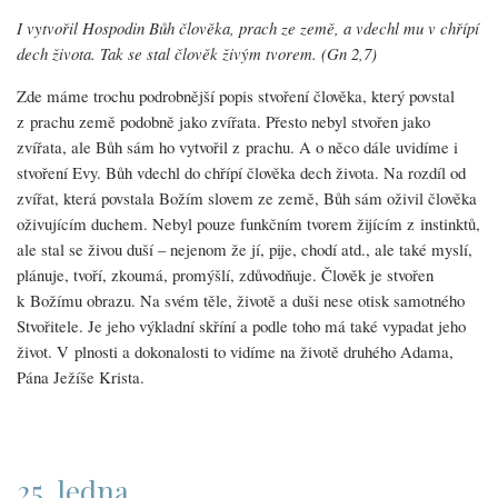
I vytvořil Hospodin Bůh člověka, prach ze země, a vdechl mu v chřípí
dech života. Tak se stal člověk živým tvorem. (Gn 2,7)
Zde máme trochu podrobnější popis stvoření člověka, který povstal
z prachu země podobně jako zvířata. Přesto nebyl stvořen jako
zvířata, ale Bůh sám ho vytvořil z prachu. A o něco dále uvidíme i
stvoření Evy. Bůh vdechl do chřípí člověka dech života. Na rozdíl od
zvířat, která povstala Božím slovem ze země, Bůh sám oživil člověka
oživujícím duchem. Nebyl pouze funkčním tvorem žijícím z instinktů,
ale stal se živou duší – nejenom že jí, pije, chodí atd., ale také myslí,
plánuje, tvoří, zkoumá, promýšlí, zdůvodňuje. Člověk je stvořen
k Božímu obrazu. Na svém těle, životě a duši nese otisk samotného
Stvořitele. Je jeho výkladní skříní a podle toho má také vypadat jeho
život. V plnosti a dokonalosti to vidíme na životě druhého Adama,
Pána Ježíše Krista.
25. ledna