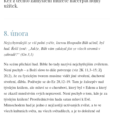
Kéž z těchto zamyšlení můžete načerpat hojný
užitek.
8. února
Nejzchytralejší ze vší polní zvěře, kterou Hospodin Bůh učinil, byl
had. Řekl ženě: „Jakže, Bůh vám zakázal jíst ze všech stromů v
zahradě?“ (Gn 3,1)
Na scénu přichází had. Bible ho tady nazývá nejchytřejším zvířetem.
Není pochyb – a Boží slovo to dále potvrzuje (viz 2K 11,3–15; Zj
20,2), že za fyzickým tvorem musíme vidět jiné stvoření, duchovní
stvoření, ďábla. Podívejte se do Ez 28,12–19. Tam je žalozpěv nad
týrským králem, ale mluví se o cherubovi, který byl v Edenu a který
se zkazil množstvím svých nepravostí. Není pochyb o tom, kdo je za
týrským králem! Prostřednictvím hada satan mluví k Evě.
Mimochodem had je jedno z nejčastěji uctívaných zvířat, a to ve
všech kulturách světa, na všech světadílech, a je to doložené od