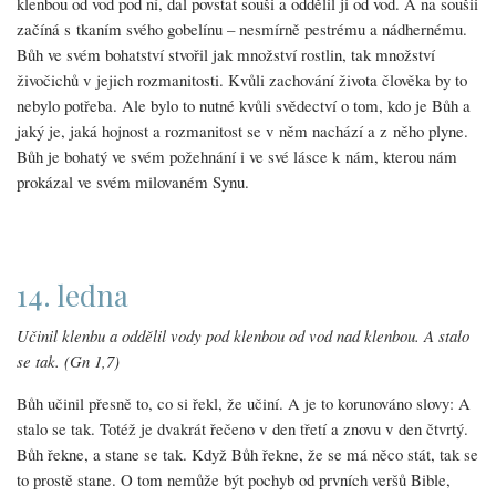
klenbou od vod pod ní, dal povstat souši a oddělil ji od vod. A na soušii
začíná s tkaním svého gobelínu – nesmírně pestrému a nádhernému.
Bůh ve svém bohatství stvořil jak množství rostlin, tak množství
živočichů v jejich rozmanitosti. Kvůli zachování života člověka by to
nebylo potřeba. Ale bylo to nutné kvůli svědectví o tom, kdo je Bůh a
jaký je, jaká hojnost a rozmanitost se v něm nachází a z něho plyne.
Bůh je bohatý ve svém požehnání i ve své lásce k nám, kterou nám
prokázal ve svém milovaném Synu.
14. ledna
Učinil klenbu a oddělil vody pod klenbou od vod nad klenbou. A stalo
se tak. (Gn 1,7)
Bůh učinil přesně to, co si řekl, že učiní. A je to korunováno slovy: A
stalo se tak. Totéž je dvakrát řečeno v den třetí a znovu v den čtvrtý.
Bůh řekne, a stane se tak. Když Bůh řekne, že se má něco stát, tak se
to prostě stane. O tom nemůže být pochyb od prvních veršů Bible,