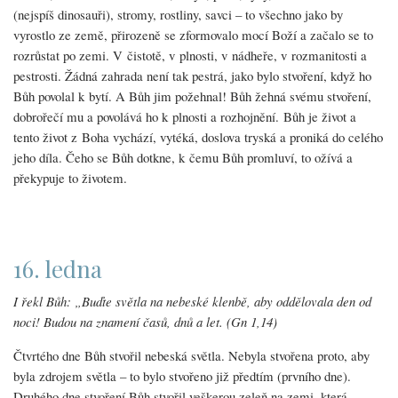
(nejspíš dinosauři), stromy, rostliny, savci – to všechno jako by
vyrostlo ze země, přirozeně se zformovalo mocí Boží a začalo se to
rozrůstat po zemi. V čistotě, v plnosti, v nádheře, v rozmanitosti a
pestrosti. Žádná zahrada není tak pestrá, jako bylo stvoření, když ho
Bůh povolal k bytí. A Bůh jim požehnal! Bůh žehná svému stvoření,
dobrořečí mu a povolává ho k plnosti a rozhojnění. Bůh je život a
tento život z Boha vychází, vytéká, doslova tryská a proniká do celého
jeho díla. Čeho se Bůh dotkne, k čemu Bůh promluví, to ožívá a
překypuje to životem.
16. ledna
I řekl Bůh: „Buďte světla na nebeské klenbě, aby oddělovala den od
noci! Budou na znamení časů, dnů a let. (Gn 1,14)
Čtvrtého dne Bůh stvořil nebeská světla. Nebyla stvořena proto, aby
byla zdrojem světla – to bylo stvořeno již předtím (prvního dne).
Druhého dne stvoření Bůh stvořil veškerou zeleň na zemi, která